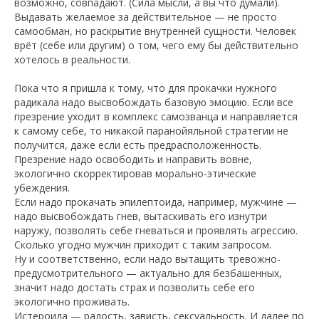
возможно, совпадают. (Сила мысли, а вы что думали).
Выдавать желаемое за действительное — не просто
самообман, но раскрытие внутренней сущности. Человек
врёт (себе или другим) о том, чего ему бы действительно
хотелось в реальности.
Пока что я пришла к тому, что для прокачки нужного
радикала надо высвобождать базовую эмоцию. Если все
презрение уходит в комплекс самозванца и направляется
к самому себе, то никакой паранойяльной стратегии не
получится, даже если есть предрасположенность.
Презрение надо освободить и направить вовне,
экологично скорректировав морально-этические
убеждения.
Если надо прокачать эпилептоида, например, мужчине —
надо высвобождать гнев, вытаскивать его изнутри
наружу, позволять себе гневаться и проявлять агрессию.
Сколько угодно мужчин приходит с таким запросом.
Ну и соответственно, если надо вытащить тревожно-
предусмотрительного — актуально для безбашенных,
значит надо достать страх и позволить себе его
экологично проживать.
Истероида — радость, зависть, сексуальность. И далее по