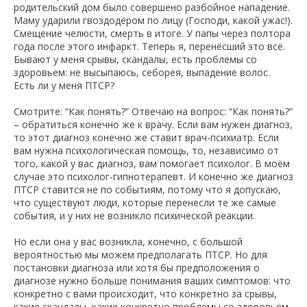
родительский дом было совершено разбойное нападение.
Маму ударили гвоздодёром по лицу (Господи, какой ужас!).
Смещение челюсти, смерть в итоге. У папы через полтора
года после этого инфаркт. Теперь я, перенёсший это всё.
Бывают у меня срывы, скандалы, есть проблемы со
здоровьем: не высыпаюсь, себорея, выпадение волос.
Есть ли у меня ПТСР?
Смотрите: “Как понять?” Отвечаю на вопрос: “Как понять?”
– обратиться конечно же к врачу. Если вам нужен диагноз,
то этот диагноз конечно же ставит врач-психиатр. Если
вам нужна психологическая помощь, то, независимо от
того, какой у вас диагноз, вам помогает психолог. В моём
случае это психолог-гипнотерапевт. И конечно же диагноз
ПТСР ставится не по событиям, потому что я допускаю,
что существуют люди, которые перенесли те же самые
события, и у них не возникло психической реакции.
Но если она у вас возникла, конечно, с большой
вероятностью мы можем предполагать ПТСР. Но для
постановки диагноза или хотя бы предположения о
диагнозе нужно больше понимания ваших симптомов: что
конкретно с вами происходит, что конкретно за срывы,
какие скандалы, какие конкретно проблемы со здоровьем.