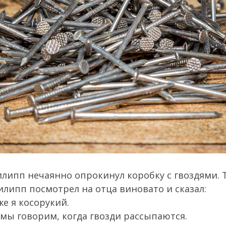
илипп нечаянно опрокинул коробку с гвоздями. 
илипп посмотрел на отца виновато и сказал:
же я косорукий.
о мы говорим, когда гвозди рассыпаются.