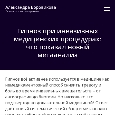
Гипноз при инвазивных
медицинских процедурах:
что показал новый
метаанализ
Гипноз всё активнее используется в медицине как
немедикаментозный способ снизить тревогу и
боль во время инвазивных вмешательств – от
ангиографии до биопсии. Но насколько это
подтверждено доказательной медициной? Ответ
даёт новый систематический обзор и метаанализ
немецко-кубинской исследовательской группы,