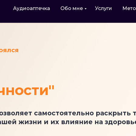
Аудиоаптечка
Обо мне
Услуги
Мето
оялся
чности"
позволяет самостоятельно раскрыть 
шей жизни и их влияние на здоровь