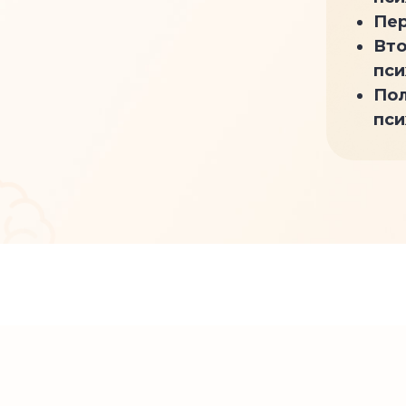
Пер
Вто
пси
Пол
пси