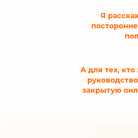
Я расска
посторонне
пол
А для тех, кт
руководство
закрытую онл