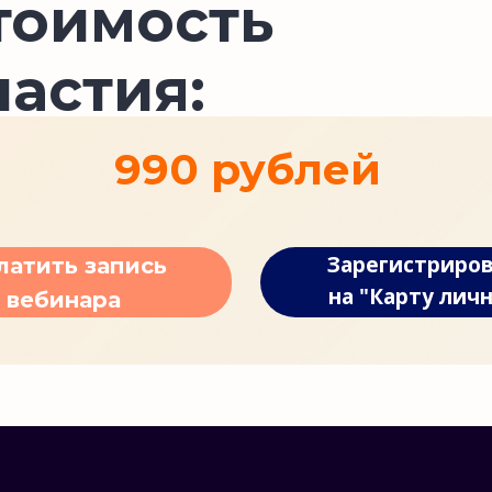
тоимость
частия:
990 рублей
Зарегистриро
латить запись
на "Карту лич
вебинара