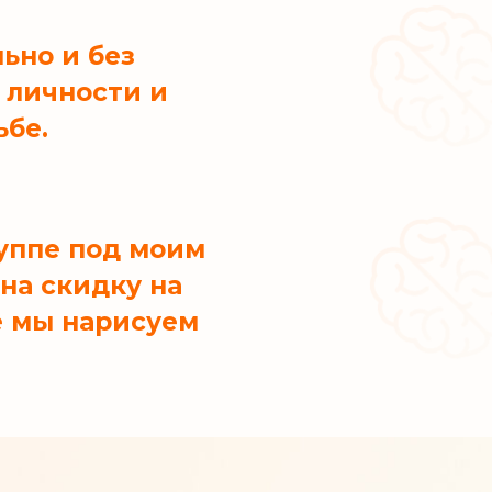
ьно и без
 личности и
ьбе.
руппе под моим
на скидку на
е мы нарисуем