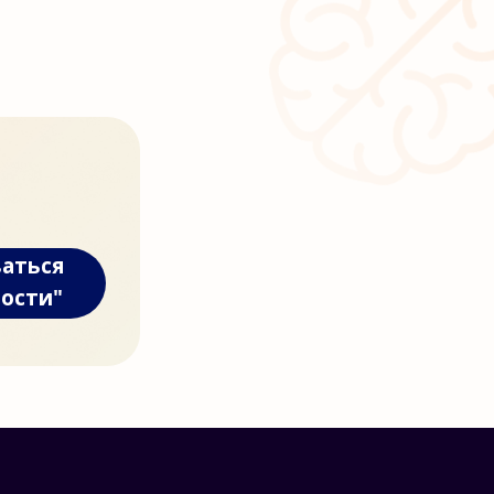
ваться
ности"