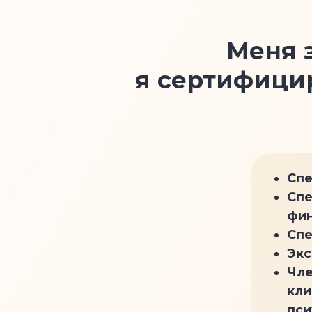
Меня 
я сертифици
Спе
Спе
фин
Спе
Экс
Чле
кли
пси