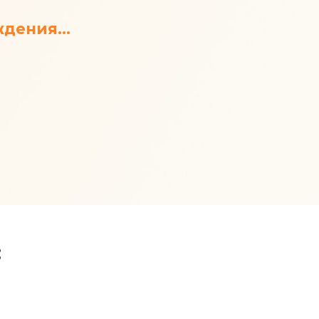
ождения…
: