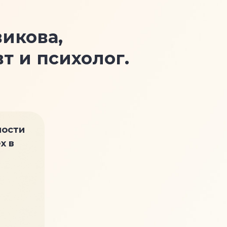
икова,
 и психолог.
мости
х в