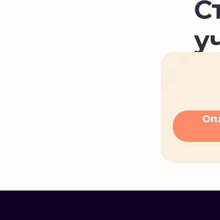
С
у
Оп